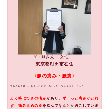
Y・N
さん 女性
東京都町田市在住
〈
膝の痛み
・腰痛〉
来院される前、どのような期待、もしくは不安がありましたか？
歩く時にひざの痛み
があり、
ずーっと痛みがとれ
ず、痛み止めの薬
を飲んでなんとか過ごしていま