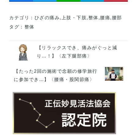
カテゴリ：
ひざの痛み
,
上肢・下肢
,
整体
,
腰痛
,
腰部
タグ：
整体
【リラックスでき、痛みがぐっと減
り…！】〈左下腿部痛〉
【たった2回の施術で念願の修学旅行
に参加でき…】〈腰痛・股関節痛〉