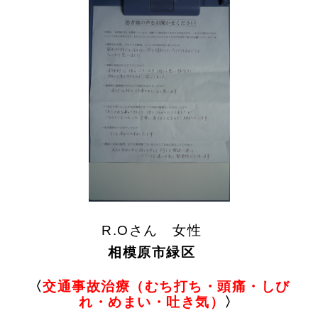
R.Oさん 女性
相模原市緑区
〈
交通事故治療（むち打ち・頭痛・しび
れ・めまい・吐き気）
〉