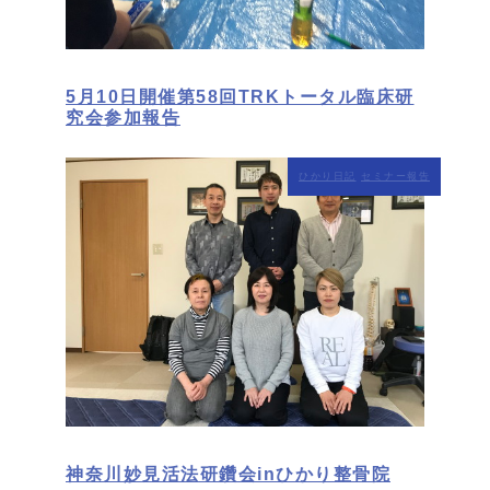
5月10日開催第58回TRKトータル臨床研
究会参加報告
ひかり日記
セミナー報告
神奈川妙見活法研鑽会inひかり整骨院